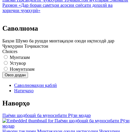
Раҳмон «Дар бораи самтҳои асосии сиёсати дохилӣ ва
хориҷии ҷумҳурӣ»
Саволнома
Баҳои Шумо ба рушди минтақаҳои озоди иқтисодӣ дар
Ҷумҳурии Тоҷикистон
Choices
Мунтазам
Устувор
Номунтазам
Саволномаҳои қаблӣ
Натиҷаҳо
Наворҳо
Паёми шодбошӣ ба муносибати Рӯзи модар
Навори тақдими Минтақаҳои озоди иқтисодии Ҷумҳурии