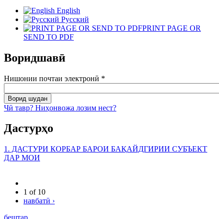
English
Русский
PRINT PAGE OR
SEND TO PDF
Воридшавӣ
Нишонии почтаи электронӣ
*
Чӣ тавр? Ниҳонвожа лозим нест?
Дастурҳо
1. ДАСТУРИ КОРБАР БАРОИ БАҚАЙДГИРИИ СУБЪЕКТ
ДАР МОИ
1 of 10
навбатӣ ›
бештар