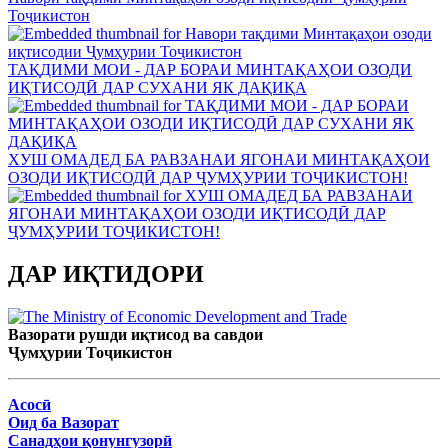
Тоҷикистон
ТАҚДИМИ МОИ - ДАР БОРАИ МИНТАҚАҲОИ ОЗОДИ
ИҚТИСОДӢ ДАР СУХАНИ ЯК ДАҚИҚА
ХУШ ОМАДЕД БА РАВЗАНАИ ЯГОНАИ МИНТАҚАҲОИ
ОЗОДИ ИҚТИСОДӢ ДАР ҶУМҲУРИИ ТОҶИКИСТОН!
ДАР ИҚТИДОРИ
Вазорати рушди иқтисод ва савдои
Ҷумҳурии Тоҷикистон
Асосӣ
Оид ба Вазорат
Санадҳои қонунгузорӣ