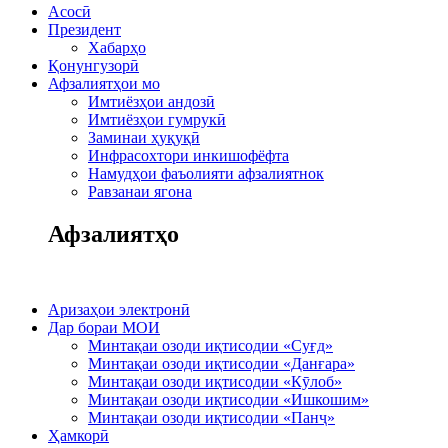
Асосӣ
Президент
Хабарҳо
Қонунгузорӣ
Афзалиятҳои мо
Имтиёзҳои андозӣ
Имтиёзҳои гумрукӣ
Заминаи ҳуқуқӣ
Инфрасохтори инкишофёфта
Намудҳои фаъолияти афзалиятнок
Равзанаи ягона
Афзалиятҳо
Аризаҳои электронӣ
Дар бораи МОИ
Минтақаи озоди иқтисодии «Суғд»
Минтақаи озоди иқтисодии «Данғара»
Минтақаи озоди иқтисодии «Кӯлоб»
Минтақаи озоди иқтисодии «Ишкошим»
Минтақаи озоди иқтисодии «Панҷ»
Ҳамкорӣ