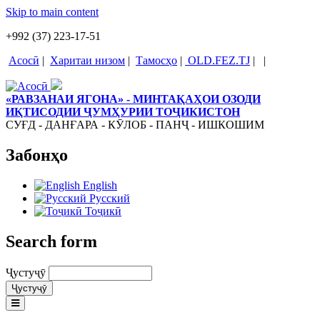
Skip to main content
+992 (37) 223-17-51
Асосӣ
|
Харитаи низом
|
Тамосҳо
|
OLD.FEZ.TJ
|
|
«РАВЗАНАИ ЯГОНА» - МИНТАҚАҲОИ ОЗОДИ
ИҚТИСОДИИ ҶУМҲУРИИ ТОҶИКИСТОН
СУҒД - ДАНҒАРА - КӮЛОБ - ПАНҶ - ИШКОШИМ
Забонҳо
English
Русский
Тоҷикӣ
Search form
Ҷустуҷӯ