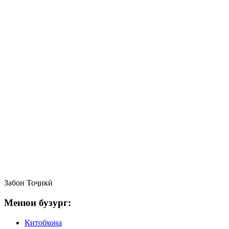
Забон
Тоҷикӣ
Менюи бузург:
Китобхона