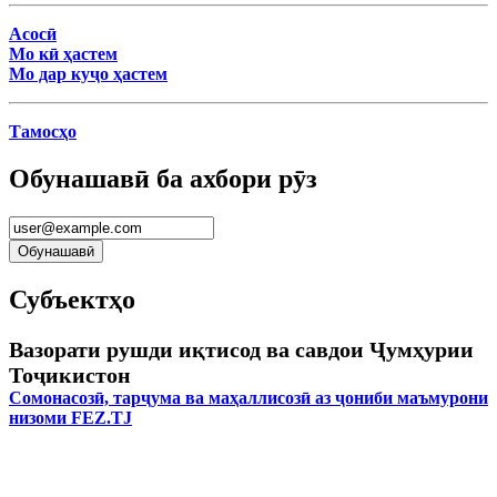
Асосӣ
Мо кӣ ҳастем
Мо дар куҷо ҳастем
Тамосҳо
Обунашавӣ ба ахбори рӯз
Субъектҳо
Вазорати рушди иқтисод ва савдои Ҷумҳурии
Тоҷикистон
Сомонасозӣ, тарҷума ва маҳаллисозӣ аз ҷониби маъмурони
низоми FEZ.TJ