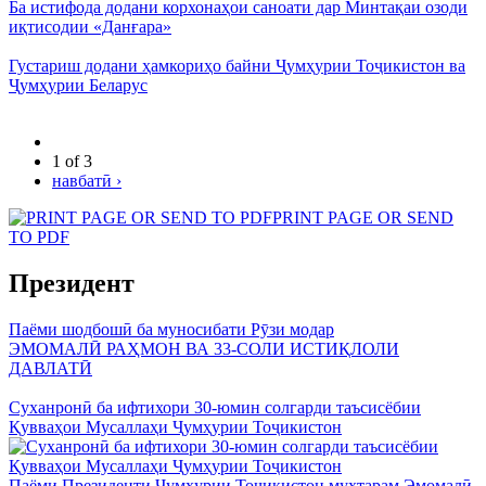
Ба истифода додани корхонаҳои саноати дар Минтақаи озоди
иқтисодии «Данғара»
Густариш додани ҳамкориҳо байни Ҷумҳурии Тоҷикистон ва
Ҷумҳурии Беларус
1 of 3
навбатӣ ›
PRINT PAGE OR SEND
TO PDF
Президент
Паёми шодбошӣ ба муносибати Рӯзи модар
ЭМОМАЛӢ РАҲМОН ВА 33-СОЛИ ИСТИҚЛОЛИ
ДАВЛАТӢ
Суханронӣ ба ифтихори 30-юмин солгарди таъсисёбии
Қувваҳои Мусаллаҳи Ҷумҳурии Тоҷикистон
Паёми Президенти Ҷумҳурии Тоҷикистон муҳтарам Эмомалӣ