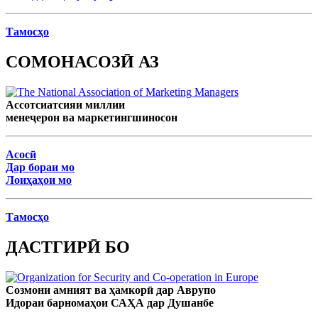
Тамосҳо
СОМОНАСОЗӢ АЗ
Ассотсиатсияи миллии
менеҷерон ва маркетингшиносон
Асосӣ
Дар бораи мо
Лоиҳаҳои мо
Тамосҳо
ДАСТГИРӢ БО
Созмони амният ва ҳамкорӣ дар Аврупо
Идораи барномаҳои САҲА дар Душанбе