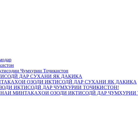
кистон
ТИСОДӢ ДАР СУХАНИ ЯК ДАҚИҚА
ЗОДИ ИҚТИСОДӢ ДАР ҶУМҲУРИИ ТОҶИКИСТОН!