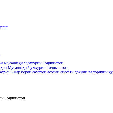
 PDF
Ӣ
ои Мусаллаҳи Ҷумҳурии Тоҷикистон
ҳмон «Дар бораи самтҳои асосии сиёсати дохилӣ ва хориҷии ҷ
ии Тоҷикистон