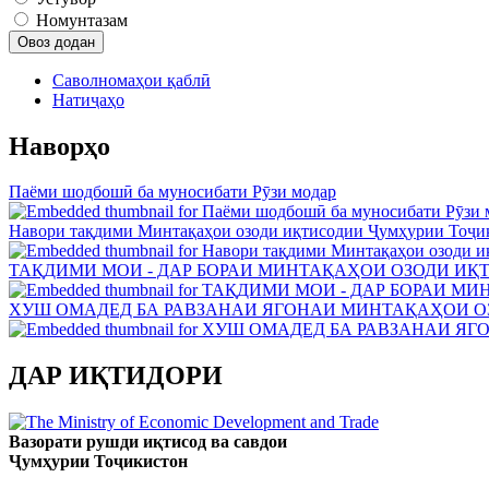
Номунтазам
Саволномаҳои қаблӣ
Натиҷаҳо
Наворҳо
Паёми шодбошӣ ба муносибати Рӯзи модар
Навори тақдими Минтақаҳои озоди иқтисодии Ҷумҳурии Тоҷи
ТАҚДИМИ МОИ - ДАР БОРАИ МИНТАҚАҲОИ ОЗОДИ ИҚ
ХУШ ОМАДЕД БА РАВЗАНАИ ЯГОНАИ МИНТАҚАҲОИ О
ДАР ИҚТИДОРИ
Вазорати рушди иқтисод ва савдои
Ҷумҳурии Тоҷикистон