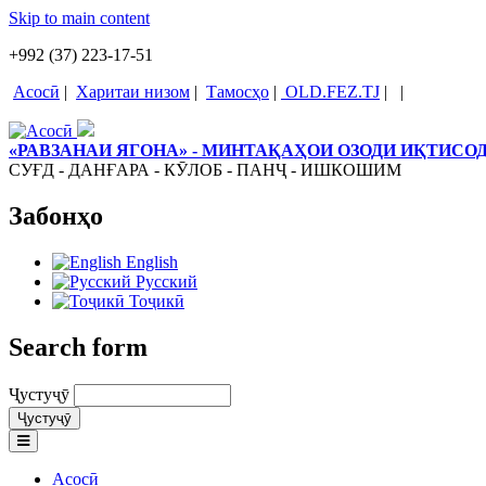
Skip to main content
+992 (37) 223-17-51
Асосӣ
|
Харитаи низом
|
Тамосҳо
|
OLD.FEZ.TJ
|
|
«РАВЗАНАИ ЯГОНА» - МИНТАҚАҲОИ ОЗОДИ ИҚТИС
СУҒД - ДАНҒАРА - КӮЛОБ - ПАНҶ - ИШКОШИМ
Забонҳо
English
Русский
Тоҷикӣ
Search form
Ҷустуҷӯ
Асосӣ