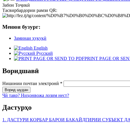
Забон
Тоҷикӣ
Тасвирбардории рамзи QR:
Менюи бузург:
Заминаи ҳуқуқӣ
English
Русский
PRINT PAGE OR SEN
Воридшавӣ
Нишонии почтаи электронӣ
*
Чӣ тавр? Ниҳонвожа лозим нест?
Дастурҳо
1. ДАСТУРИ КОРБАР БАРОИ БАҚАЙДГИРИИ СУБЪЕКТ Д