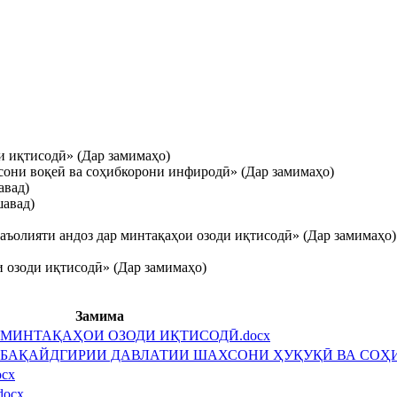
 иқтисодӣ» (Дар замимаҳо)
они воқеӣ ва соҳибкорони инфиродӣ» (Дар замимаҳо)
авад)
шавад)
аъолияти андоз дар минтақаҳои озоди иқтисодӣ» (Дар замимаҳо)
 озоди иқтисодӣ» (Дар замимаҳо)
Замима
 МИНТАҚАҲОИ ОЗОДИ ИҚТИСОДӢ.docx
И БАҚАЙДГИРИИ ДАВЛАТИИ ШАХСОНИ ҲУҚУҚӢ ВА СОҲ
cx
ocx