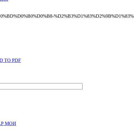
D TO PDF
АР МОИ