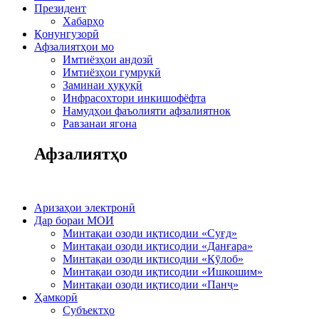
Президент
Хабарҳо
Қонунгузорӣ
Афзалиятҳои мо
Имтиёзҳои андозӣ
Имтиёзҳои гумрукӣ
Заминаи ҳуқуқӣ
Инфрасохтори инкишофёфта
Намудҳои фаъолияти афзалиятнок
Равзанаи ягона
Афзалиятҳо
Аризаҳои электронӣ
Дар бораи МОИ
Минтақаи озоди иқтисодии «Суғд»
Минтақаи озоди иқтисодии «Данғара»
Минтақаи озоди иқтисодии «Кӯлоб»
Минтақаи озоди иқтисодии «Ишкошим»
Минтақаи озоди иқтисодии «Панҷ»
Ҳамкорӣ
Субъектҳо