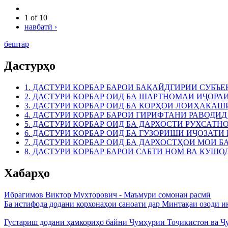
1 of 10
навбатӣ ›
бештар
Дастурҳо
1. ДАСТУРИ КОРБАР БАРОИ БАҚАЙДГИРИИ СУБЪЕ
2. ДАСТУРИ КОРБАР ОИД БА ШАРТНОМАИ ИҶОРА
3. ДАСТУРИ КОРБАР ОИД БА КОРҲОИ ЛОИҲАКАШ
4. ДАСТУРИ КОРБАР БАРОИ ГИРИФТАНИ РАВОДИД
5. ДАСТУРИ КОРБАР ОИД БА ДАРХОСТИ РУХСАТ
6. ДАСТУРИ КОРБАР ОИД БА ГУЗОРИШИ ИҶОЗАТ
7. ДАСТУРИ КОРБАР ОИД БА ДАРХОСТҲОИ МОИ 
8. ДАСТУРИ КОРБАР БАРОИ САБТИ НОМ ВА КУШ
Хабарҳо
Ибрагимов Виктор Мухторович - Маъмури сомонаи расмӣ
Ба истифода додани корхонаҳои саноати дар Минтақаи озоди 
Густариш додани ҳамкориҳо байни Ҷумҳурии Тоҷикистон ва Ҷ