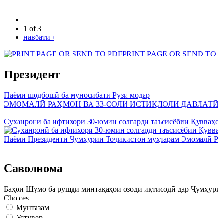
1 of 3
навбатӣ ›
PRINT PAGE OR SEND TO
Президент
Паёми шодбошӣ ба муносибати Рӯзи модар
ЭМОМАЛӢ РАҲМОН ВА 33-СОЛИ ИСТИҚЛОЛИ ДАВЛАТ
Суханронӣ ба ифтихори 30-юмин солгарди таъсисёбии Қувваҳ
Паёми Президенти Ҷумҳурии Тоҷикистон муҳтарам Эмомалӣ Ра
Саволнома
Баҳои Шумо ба рушди минтақаҳои озоди иқтисодӣ дар Ҷумҳур
Choices
Мунтазам
Устувор