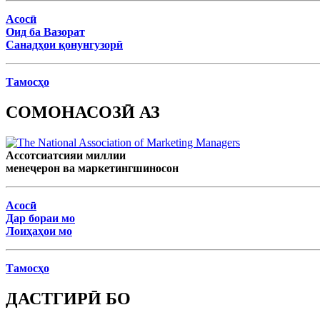
Асосӣ
Оид ба Вазорат
Санадҳои қонунгузорӣ
Тамосҳо
СОМОНАСОЗӢ АЗ
Ассотсиатсияи миллии
менеҷерон ва маркетингшиносон
Асосӣ
Дар бораи мо
Лоиҳаҳои мо
Тамосҳо
ДАСТГИРӢ БО