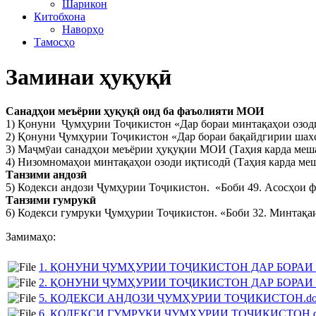
Шарикон
Китобхона
Наворҳо
Тамосҳо
Заминаи ҳуқуқӣ
Санадҳои меъёрии ҳуқуқӣ оид ба фаъолияти МОИ
1) Қонуни Ҷумҳурии Тоҷикистон «Дар бораи минтақаҳои озоди
2) Қонуни Ҷумҳурии Тоҷикистон «Дар бораи бақайдгирии шахс
3) Маҷмӯаи санадҳои меъёрии ҳуқуқии МОИ (Таҳия карда меш
4) Низомномаҳои минтақаҳои озоди иқтисодӣ (Таҳия карда ме
Танзими андозӣ
5) Кодекси андози Ҷумҳурии Тоҷикистон. «Боби 49. Асосҳои ф
Танзими гумрукӣ
6) Кодекси гумруки Ҷумҳурии Тоҷикистон. «Боби 32. Минтақаи
Замимаҳо:
1. ҚОНУНИ ҶУМҲУРИИ ТОҶИКИСТОН ДАР БОРАИ
2. ҚОНУНИ ҶУМҲУРИИ ТОҶИКИСТОН ДАР БОРА
5. КОДЕКСИ АНДОЗИ ҶУМҲУРИИ ТОҶИКИСТОН.do
6. КОДЕКСИ ГУМРУКИ ҶУМҲУРИИ ТОҶИКИСТОН.d