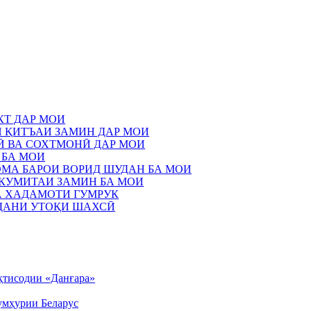
КТ ДАР МОИ
И ҚИТЪАИ ЗАМИН ДАР МОИ
Ӣ ВА СОХТМОНӢ ДАР МОИ
 БА МОИ
НОМА БАРОИ ВОРИД ШУДАН БА МОИ
И КУМИТАИ ЗАМИН БА МОИ
БА ХАДАМОТИ ГУМРУК
ОДАНИ УТОҚИ ШАХСӢ
иқтисодии «Данғара»
умҳурии Беларус