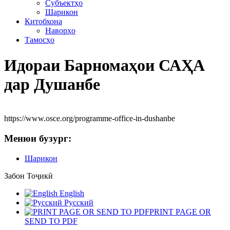
Субъектҳо
Шарикон
Китобхона
Наворҳо
Тамосҳо
Идораи Барномаҳои САҲА
дар Душанбе
https://www.osce.org/programme-office-in-dushanbe
Менюи бузург:
Шарикон
Забон
Тоҷикӣ
English
Русский
PRINT PAGE OR
SEND TO PDF