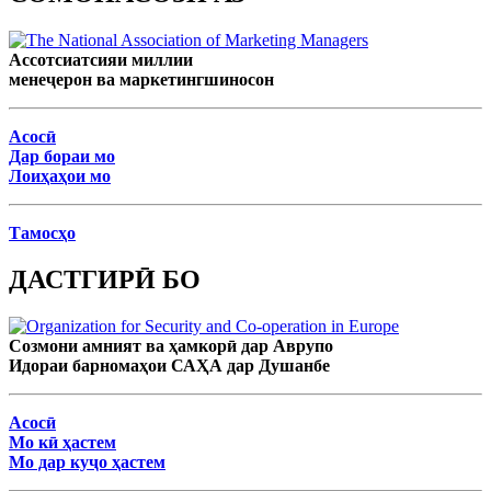
Ассотсиатсияи миллии
менеҷерон ва маркетингшиносон
Асосӣ
Дар бораи мо
Лоиҳаҳои мо
Тамосҳо
ДАСТГИРӢ БО
Созмони амният ва ҳамкорӣ дар Аврупо
Идораи барномаҳои САҲА дар Душанбе
Асосӣ
Мо кӣ ҳастем
Мо дар куҷо ҳастем