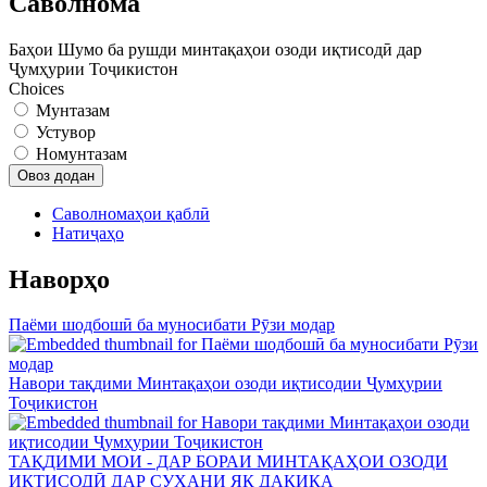
Саволнома
Баҳои Шумо ба рушди минтақаҳои озоди иқтисодӣ дар
Ҷумҳурии Тоҷикистон
Choices
Мунтазам
Устувор
Номунтазам
Саволномаҳои қаблӣ
Натиҷаҳо
Наворҳо
Паёми шодбошӣ ба муносибати Рӯзи модар
Навори тақдими Минтақаҳои озоди иқтисодии Ҷумҳурии
Тоҷикистон
ТАҚДИМИ МОИ - ДАР БОРАИ МИНТАҚАҲОИ ОЗОДИ
ИҚТИСОДӢ ДАР СУХАНИ ЯК ДАҚИҚА