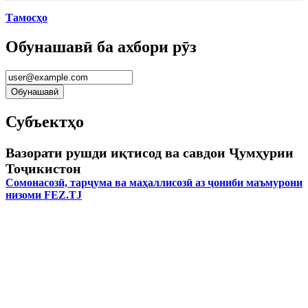
Тамосҳо
Обунашавӣ ба ахбори рӯз
Субъектҳо
Вазорати рушди иқтисод ва савдои Ҷумҳурии
Тоҷикистон
Сомонасозӣ, тарҷума ва маҳаллисозӣ аз ҷониби маъмурони
низоми FEZ.TJ