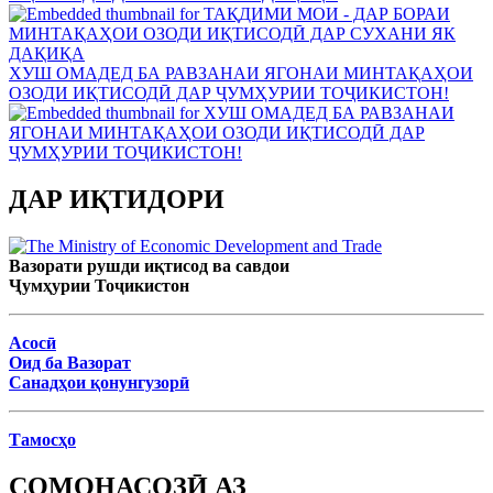
ХУШ ОМАДЕД БА РАВЗАНАИ ЯГОНАИ МИНТАҚАҲОИ
ОЗОДИ ИҚТИСОДӢ ДАР ҶУМҲУРИИ ТОҶИКИСТОН!
ДАР ИҚТИДОРИ
Вазорати рушди иқтисод ва савдои
Ҷумҳурии Тоҷикистон
Асосӣ
Оид ба Вазорат
Санадҳои қонунгузорӣ
Тамосҳо
СОМОНАСОЗӢ АЗ