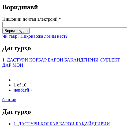
Воридшавӣ
Нишонии почтаи электронӣ
*
Чӣ тавр? Ниҳонвожа лозим нест?
Дастурҳо
1. ДАСТУРИ КОРБАР БАРОИ БАҚАЙДГИРИИ СУБЪЕКТ
ДАР МОИ
1 of 10
навбатӣ ›
бештар
Дастурҳо
1. ДАСТУРИ КОРБАР БАРОИ БАҚАЙДГИРИИ