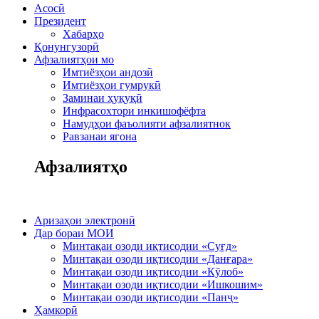
Асосӣ
Президент
Хабарҳо
Қонунгузорӣ
Афзалиятҳои мо
Имтиёзҳои андозӣ
Имтиёзҳои гумрукӣ
Заминаи ҳуқуқӣ
Инфрасохтори инкишофёфта
Намудҳои фаъолияти афзалиятнок
Равзанаи ягона
Афзалиятҳо
Аризаҳои электронӣ
Дар бораи МОИ
Минтақаи озоди иқтисодии «Суғд»
Минтақаи озоди иқтисодии «Данғара»
Минтақаи озоди иқтисодии «Кӯлоб»
Минтақаи озоди иқтисодии «Ишкошим»
Минтақаи озоди иқтисодии «Панҷ»
Ҳамкорӣ