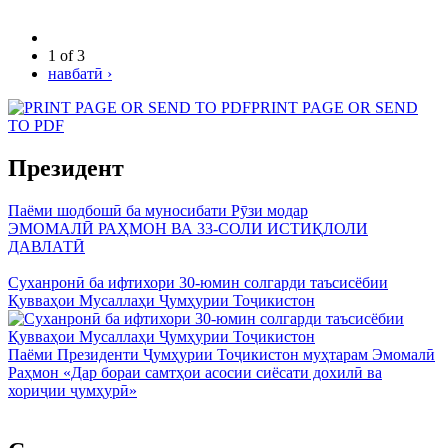
1 of 3
навбатӣ ›
PRINT PAGE OR SEND
TO PDF
Президент
Паёми шодбошӣ ба муносибати Рӯзи модар
ЭМОМАЛӢ РАҲМОН ВА 33-СОЛИ ИСТИҚЛОЛИ
ДАВЛАТӢ
Суханронӣ ба ифтихори 30-юмин солгарди таъсисёбии
Қувваҳои Мусаллаҳи Ҷумҳурии Тоҷикистон
Паёми Президенти Ҷумҳурии Тоҷикистон муҳтарам Эмомалӣ
Раҳмон «Дар бораи самтҳои асосии сиёсати дохилӣ ва
хориҷии ҷумҳурӣ»