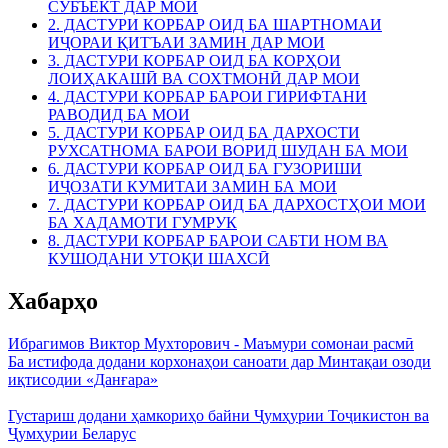
СУБЪЕКТ ДАР МОИ
2. ДАСТУРИ КОРБАР ОИД БА ШАРТНОМАИ
ИҶОРАИ ҚИТЪАИ ЗАМИН ДАР МОИ
3. ДАСТУРИ КОРБАР ОИД БА КОРҲОИ
ЛОИҲАКАШӢ ВА СОХТМОНӢ ДАР МОИ
4. ДАСТУРИ КОРБАР БАРОИ ГИРИФТАНИ
РАВОДИД БА МОИ
5. ДАСТУРИ КОРБАР ОИД БА ДАРХОСТИ
РУХСАТНОМА БАРОИ ВОРИД ШУДАН БА МОИ
6. ДАСТУРИ КОРБАР ОИД БА ГУЗОРИШИ
ИҶОЗАТИ КУМИТАИ ЗАМИН БА МОИ
7. ДАСТУРИ КОРБАР ОИД БА ДАРХОСТҲОИ МОИ
БА ХАДАМОТИ ГУМРУК
8. ДАСТУРИ КОРБАР БАРОИ САБТИ НОМ ВА
КУШОДАНИ УТОҚИ ШАХСӢ
Хабарҳо
Ибрагимов Виктор Мухторович - Маъмури сомонаи расмӣ
Ба истифода додани корхонаҳои саноати дар Минтақаи озоди
иқтисодии «Данғара»
Густариш додани ҳамкориҳо байни Ҷумҳурии Тоҷикистон ва
Ҷумҳурии Беларус