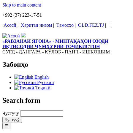
Skip to main content
+992 (37) 223-17-51
Асосӣ
|
Харитаи низом
|
Тамосҳо
|
OLD.FEZ.TJ
|
|
«РАВЗАНАИ ЯГОНА» - МИНТАҚАҲОИ ОЗОДИ
ИҚТИСОДИИ ҶУМҲУРИИ ТОҶИКИСТОН
СУҒД - ДАНҒАРА - КӮЛОБ - ПАНҶ - ИШКОШИМ
Забонҳо
English
Русский
Тоҷикӣ
Search form
Ҷустуҷӯ