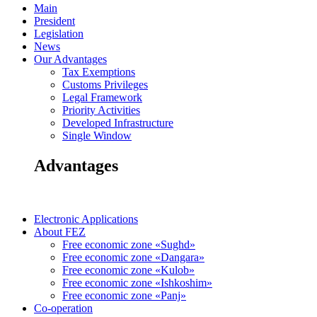
Main
President
Legislation
News
Our Advantages
Tax Exemptions
Customs Privileges
Legal Framework
Priority Activities
Developed Infrastructure
Single Window
Advantages
Electronic Applications
About FEZ
Free economic zone «Sughd»
Free economic zone «Dangara»
Free economic zone «Kulob»
Free economic zone «Ishkoshim»
Free economic zone «Panj»
Co-operation