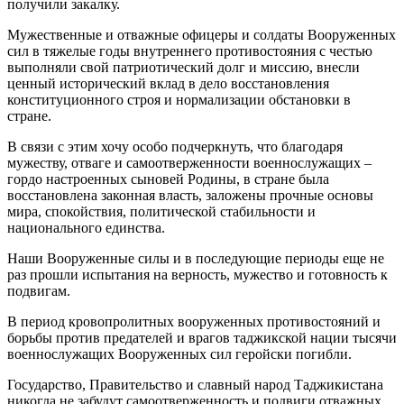
получили закалку.
Мужественные и отважные офицеры и солдаты Вооруженных
сил в тяжелые годы внутреннего противостояния с честью
выполняли свой патриотический долг и миссию, внесли
ценный исторический вклад в дело восстановления
конституционного строя и нормализации обстановки в
стране.
В связи с этим хочу особо подчеркнуть, что благодаря
мужеству, отваге и самоотверженности военнослужащих –
гордо настроенных сыновей Родины, в стране была
восстановлена законная власть, заложены прочные основы
мира, спокойствия, политической стабильности и
национального единства.
Наши Вооруженные силы и в последующие периоды еще не
раз прошли испытания на верность, мужество и готовность к
подвигам.
В период кровопролитных вооруженных противостояний и
борьбы против предателей и врагов таджикской нации тысячи
военнослужащих Вооруженных сил геройски погибли.
Государство, Правительство и славный народ Таджикистана
никогда не забудут самоотверженность и подвиги отважных