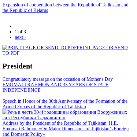
Expansion of cooperation between the Republic of Tajikistan and
the Republic of Belarus
1 of 3
next ›
PRINT PAGE OR SEND
TO PDF
President
Congratulatory message on the occasion of Mother's Day
EMOMALI RAHMON AND 33 YEARS OF STATE
INDEPENDENCE
Speech in Honor of the 30th Anniversary of the Formation of the
Armed Forces of the Republic of Tajikistan
Address by the President of the Republic of Tajikistan, H.E.
Emomali Rahmon «On Major Dimensions of Tajikistan’s Foreign
and Domestic Policy»