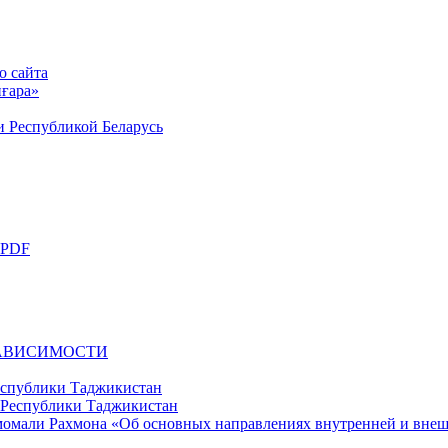
о сайта
ғара»
и Республикой Беларусь
 PDF
ЗАВИСИМОСТИ
еспублики Таджикистан
момали Рахмона «Об основных направлениях внутренней и вне