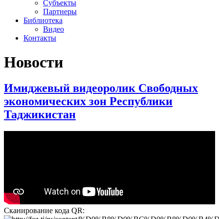
Субъекты
Партнеры
Библиотека
Видео
Контакты
Новости
Имиджевый видеоролик Свободных
экономических зон Республики
Таджикистан
Сканирование кода QR: